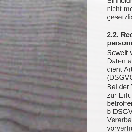
Einholu
nicht mö
gesetzli
2.2. Re
person
Soweit 
Daten e
dient A
(DSGVO)
Bei der
zur Erfü
betroffe
b DSGVO
Verarbe
vorvert