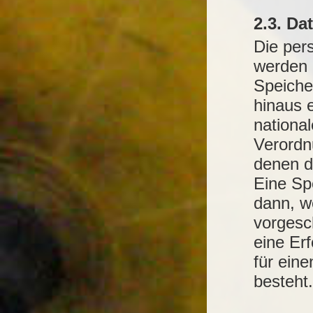
2.3. D
Die per
werden 
Speiche
hinaus 
nationa
Verordn
denen d
Eine Sp
dann, w
vorgesch
eine Erf
für eine
besteht.