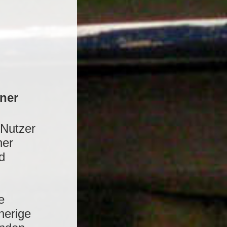
ner
 Nutzer
ner
d
e
herige