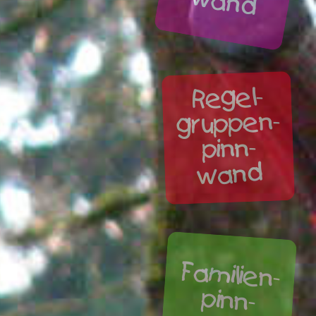
w
d
Regel-
gruppen-
pinn-
wand
Fam
ilien-
pinn-