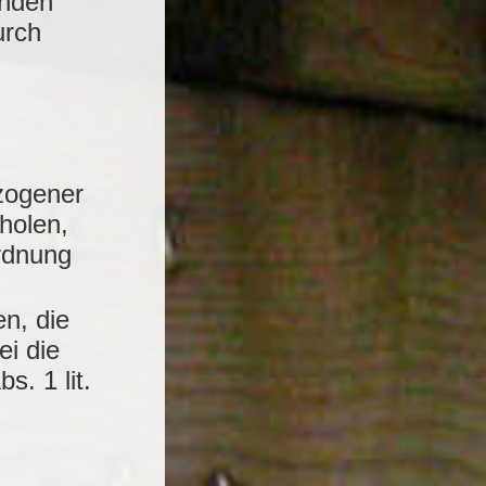
ünden
urch
zogener
holen,
ordnung
n, die
ei die
s. 1 lit.