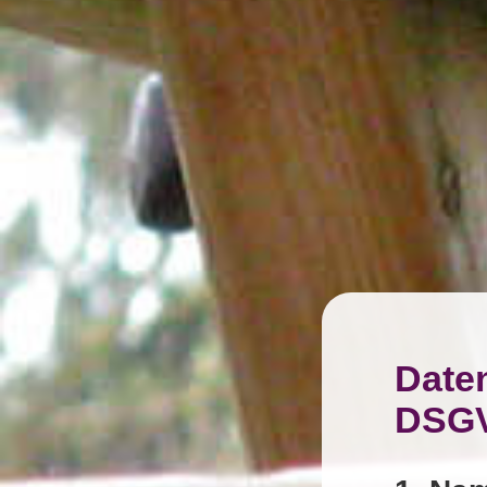
Date
DSG