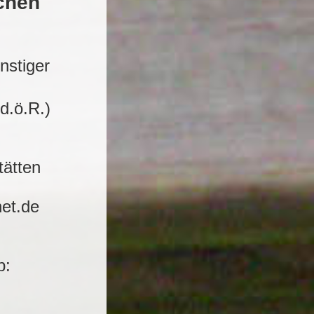
ichen
nstiger
d.ö.R.)
tätten
et.de
b: