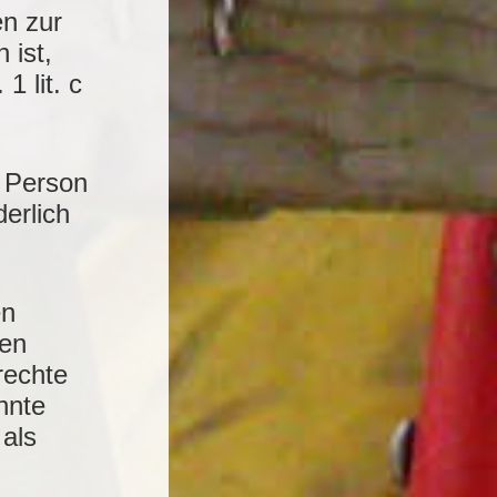
n zur
 ist,
1 lit. c
n Person
erlich
en
ten
rechte
nnte
 als