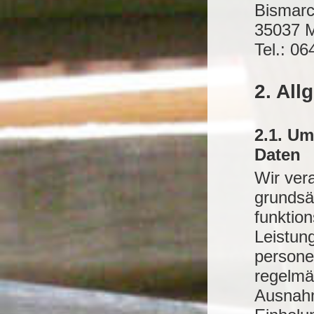
Bismarc
35037 
Tel.: 0
2. All
2.1. U
Daten
Wir ver
grundsät
funktio
Leistung
persone
regelmä
Ausnahme