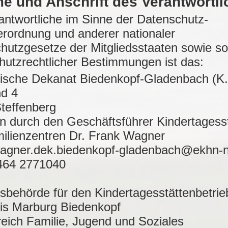
e und Anschrift des Verantwortl
antwortliche im Sinne der Datenschutz-
rordnung und anderer nationaler
hutzgesetze der Mitgliedsstaaten sowie so
hutzrechtlicher Bestimmungen ist das:
ische Dekanat Biedenkopf-Gladenbach (K.
d 4
teffenberg
en durch den Geschäftsführer Kindertagess
ilienzentren Dr. Frank Wagner
agner.dek.biedenkopf-gladenbach@ekhn-n
6464 2771040
tsbehörde für den Kindertagesstättenbetrie
is Marburg Biedenkopf
eich Familie, Jugend und Soziales