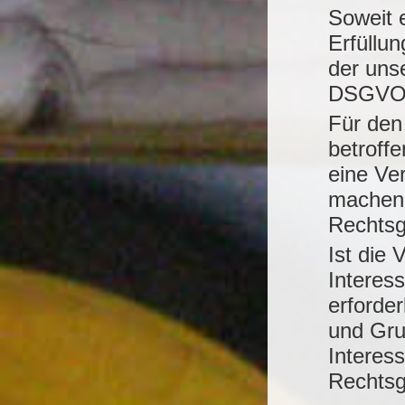
Soweit 
Erfüllun
der unse
DSGVO a
Für den
betroff
eine Ve
machen,
Rechtsg
Ist die
Interes
erforde
und Gru
Interess
Rechtsg