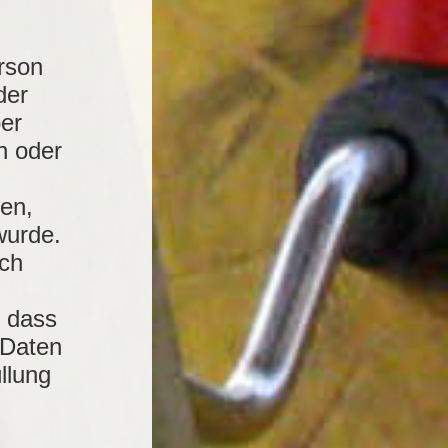
rson
der
ber
n oder
en,
wurde.
uch
, dass
 Daten
llung