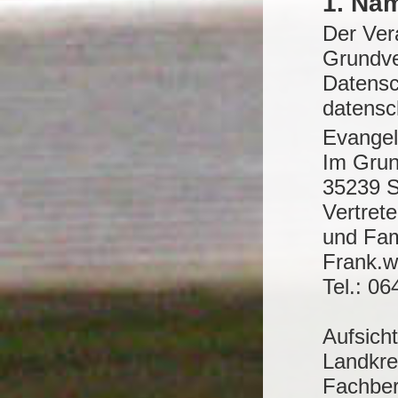
1. Nam
Der Ver
Grundve
Datensc
datensc
Evangel
Im Grun
35239 S
Vertret
und Fam
Frank.w
Tel.: 0
Aufsich
Landkre
Fachber